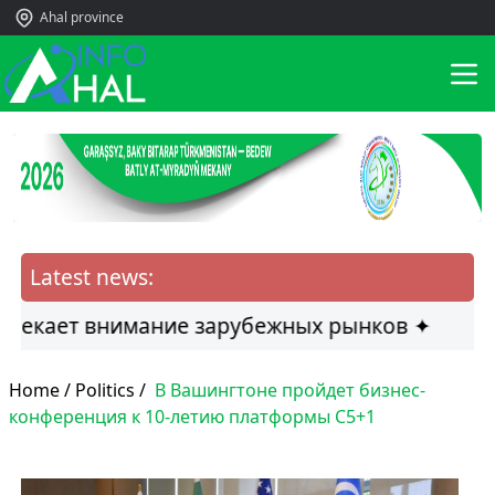
Ahal province
Latest news:
кает внимание зарубежных рынков ✦
Home /
Politics
/
В Вашингтоне пройдет бизнес-
конференция к 10-летию платформы C5+1