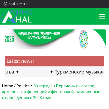
Ahal province
Latest news:
ва ✦
✦ Туркменские музыканты ст
Home /
Politics
/
Утверждён Перечень выставок,
ярмарок, конференций и фестивалей, намеченных
к проведению в 2023 году