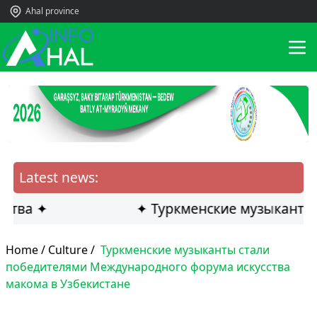
Ahal province
Latest news:
а ✦
✦ Туркменские музыканты стал
Home /
Culture
/
Туркменские музыканты стали
победителями Международного форума искусства
макома в Узбекистане