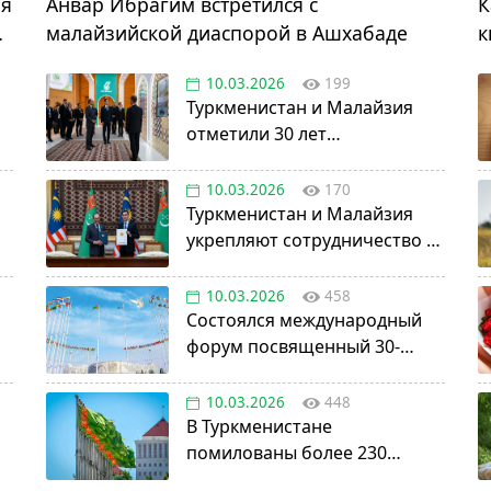
ая
Анвар Ибрагим встретился с
К
малайзийской диаспорой в Ашхабаде
к
10.03.2026
199
Туркменистан и Малайзия
отметили 30 лет
сотрудничества в
нефтегазовой отрасли
10.03.2026
170
Туркменистан и Малайзия
укрепляют сотрудничество в
авиации, науке и энергетике
10.03.2026
458
Состоялся международный
форум посвященный 30-
летию установления
постоянного нейтралитета
10.03.2026
448
В Туркменистане
помилованы более 230
осужденных в честь Дня