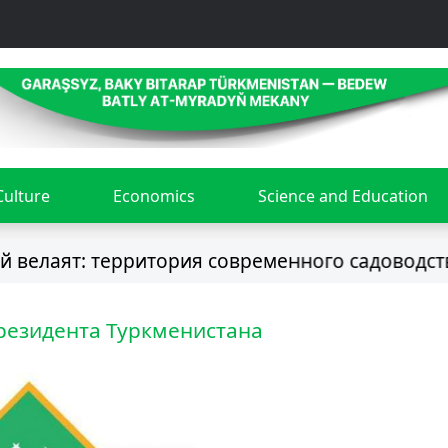
Culture
Economics
Science and Education
аят: территория современного садоводства ✦
резидента Туркменистана