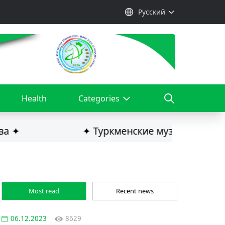
Русский
Health
Categories
✦ Туркменские музыканты стали по
Most read
Recent news
06.12.2023
8629