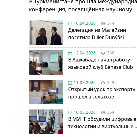
В Туркменистане прошла международн
конференция, посвящённая научному и
инновационному развитию
16.04.2026
314
Делегация из Малайзии
посетила Diller Dünýäsi
12.04.2026
388
В Ашхабаде начал работу
языковой клуб Bahasa Club
11.03.2026
329
Открытый урок по экспорту
прошёл в сельхозе
10.03.2026
364
В МУНГ обсудили цифровые
технологии и виртуальные
активы