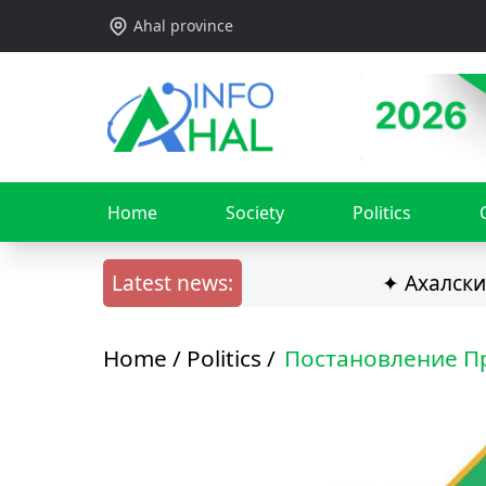
Ahal province
Home
Society
Politics
Latest news:
✦ Ахалский вел
Home /
Politics
/
Постановление П