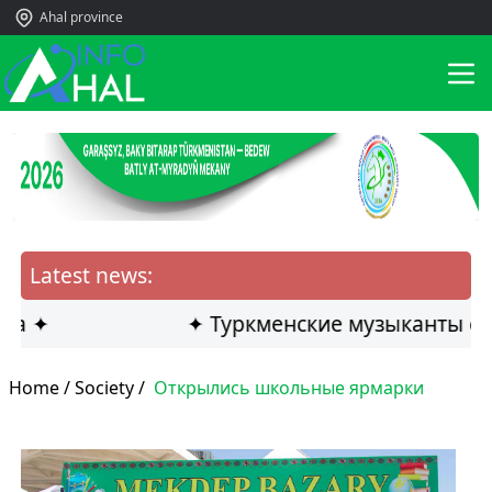
Ahal province
Latest news:
✦
✦ Туркменские музыканты стали 
Home /
Society
/
Открылись школьные ярмарки