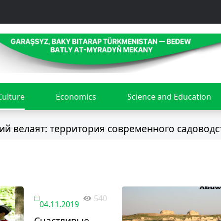
Culture
Economics
Science and Education
 велаят: территория современного садоводст
540
04.11.2019
Счастливые