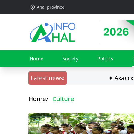
Ahal province
Home
Society
Politics
Latest news:
✦ Ахалский
Home/
Culture