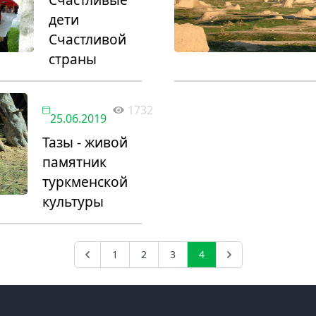
дети
Счастливой
страны
1732
25.06.2019
Тазы - живой
памятник
туркменской
культуры
1
2
3
4