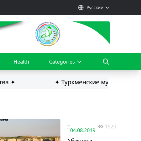
Русский
Health
Categories
ва ✦
✦ Туркменские музыканты ста
1520
04.08.2019
Абиверд